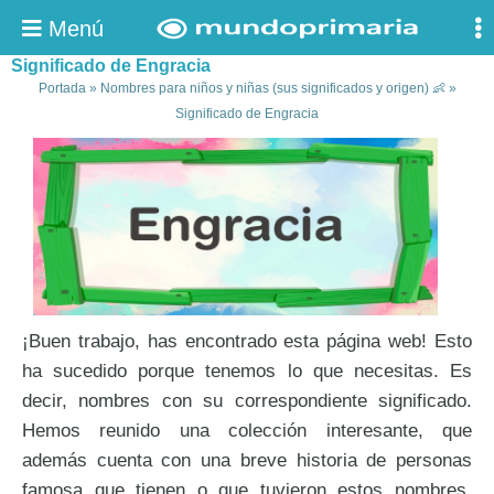
Menú
Significado de Engracia
Portada
»
Nombres para niños y niñas (sus significados y origen) 👶
»
Significado de Engracia
¡Buen trabajo, has encontrado esta página web! Esto
ha sucedido porque tenemos lo que necesitas. Es
decir, nombres con su correspondiente significado.
Hemos reunido una colección interesante, que
además cuenta con una breve historia de personas
famosa que tienen o que tuvieron estos nombres.