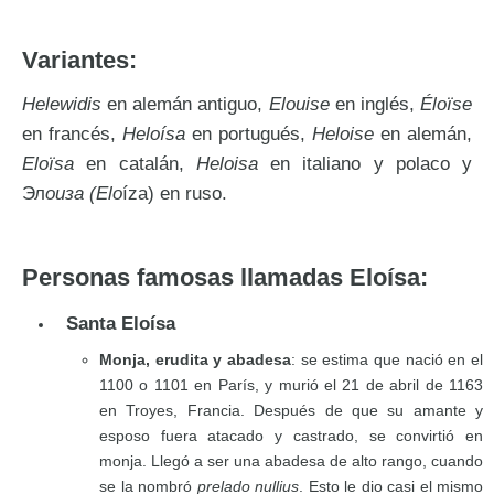
Variantes:
Helewidis
en alemán antiguo,
Elouise
en inglés,
Éloïse
en francés,
Heloísa
en portugués,
Heloise
en alemán,
Eloïsa
en catalán,
Heloisa
en italiano y polaco y
Эл
оиза (Elo
íza) en ruso.
Personas famosas llamadas Eloísa:
Santa Eloísa
Monja, erudita y abadesa
: se estima que nació en el
1100 o 1101 en París, y murió el 21 de abril de 1163
en Troyes, Francia. Después de que su amante y
esposo fuera atacado y castrado, se convirtió en
monja. Llegó a ser una abadesa de alto rango, cuando
se la nombró
prelado nullius
. Esto le dio casi el mismo