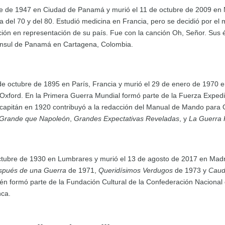
bre de 1947 en Ciudad de Panamá y murió el 11 de octubre de 2009 en 
a del 70 y del 80. Estudió medicina en Francia, pero se decidió por 
ción en representación de su país. Fue con la canción Oh, Señor. Sus
ónsul de Panamá en Cartagena, Colombia.
 de octubre de 1895 en París, Francia y murió el 29 de enero de 1970 en
Oxford. En la Primera Guerra Mundial formó parte de la Fuerza Expedici
 capitán en 1920 contribuyó a la redacción del Manual de Mando para Of
Grande que Napoleón
,
Grandes Expectativas Reveladas
, y
La Guerra 
octubre de 1930 en Lumbrares y murió el 13 de agosto de 2017 en Mad
spués de una Guerra
de 1971,
Queridísimos Verdugos
de 1973 y
Caud
n formó parte de la Fundación Cultural de la Confederación Nacional
nca.