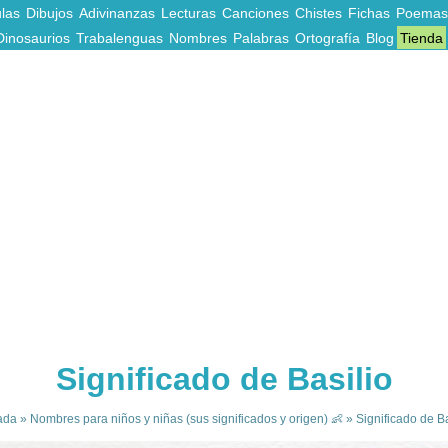
las
Dibujos
Adivinanzas
Lecturas
Canciones
Chistes
Fichas
Poemas
Dinosaurios
Trabalenguas
Nombres
Palabras
Ortografía
Blog
Tienda
Significado de Basilio
ada
»
Nombres para niños y niñas (sus significados y origen) 👶
»
Significado de Ba