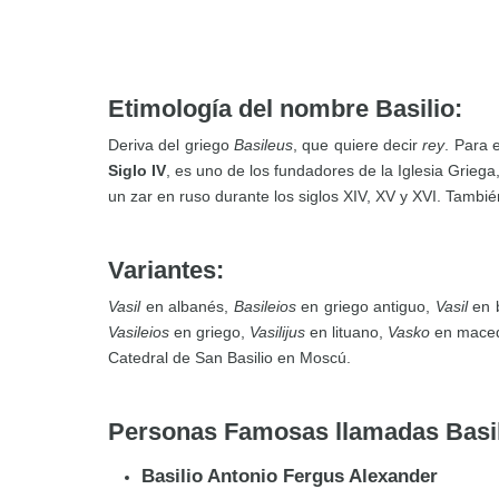
Etimología del nombre Basilio:
Deriva del griego
Basileus
, que quiere decir
rey
. Para e
Siglo IV
, es uno de los fundadores de la Iglesia Griega
un zar en ruso durante los siglos XIV, XV y XVI. Tambié
Variantes:
Vasil
en albanés,
Basileios
en griego antiguo,
Vasil
en b
Vasileios
en griego,
Vasilijus
en lituano,
Vasko
en mace
Catedral de San Basilio en Moscú.
Personas Famosas llamadas Basil
Basilio Antonio Fergus Alexander