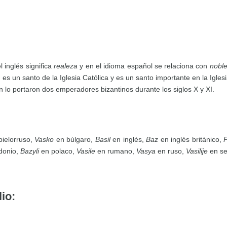
l inglés significa
realeza
y en el idioma español se relaciona con
nobl
, es un santo de la Iglesia Católica y es un santo importante en la Igle
n lo portaron dos emperadores bizantinos durante los siglos X y XI.
ielorruso,
Vasko
en búlgaro,
Basil
en inglés,
Baz
en inglés británico,
P
donio,
Bazyli
en polaco,
Vasile
en rumano,
Vasya
en ruso,
Vasilije
en se
io: