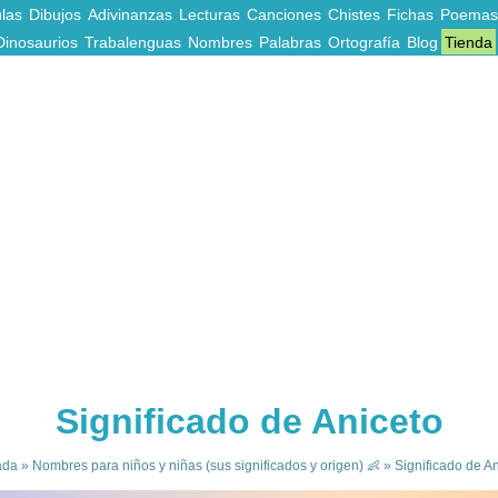
las
Dibujos
Adivinanzas
Lecturas
Canciones
Chistes
Fichas
Poemas
Dinosaurios
Trabalenguas
Nombres
Palabras
Ortografía
Blog
Tienda
Significado de Aniceto
ada
»
Nombres para niños y niñas (sus significados y origen) 👶
»
Significado de An