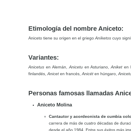
Etimología del nombre Aniceto:
Aniceto tiene su origen en el griego
Aníketos
cuyo sign
Variantes:
Anicetus
en Alemán,
Anicetu
en Asturiano,
Aniket
en 
finlandés,
Anicet
en francés,
Anicét
en húngaro,
Anicet
Personas famosas llamadas Anic
Aniceto Molina
Cantautor y acordeonista de cumbia co
carrera de más de cuatro décadas de duraci
desde el año 1984. Entre sus éxitos más im