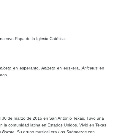
onceavo Papa de la Iglesia Católica.
niceto
en esperanto,
Anizeto
en euskera,
Anicetus
en
aco.
 el 30 de marzo de 2015 en San Antonio Texas. Tuvo una
n la comunidad latina en Estados Unidos. Vivió en Texas
 Burrita
. Su grupo musical era
Los Sabaneros
con