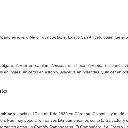
ificado es
invencible
o
inconquistable
. Existió San Aniceto quien fue el 
búlgaro,
Anicet
en catalán,
Anicetus
en checo,
Anicetus
en danés,
A
us
en inglés,
Anicetus
en estonio,
Anicetus
en holandés, y
Anicet
en pol
eto
lombiano
: nació el 17 de abril de 1939 en Córdoba, Colombia y murió
ón. Fue muy popular en países latinoamericanos como El Salvador y e
portantes están
La Cumbia Sampuesana
.
El Compañero
,
La Gorra
y
La