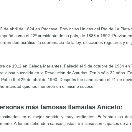
 15 de abril de 1824 en Padcaya, Provincias Unidas del Río de La Plata
sempeñó como el 22º presidente de su país, de 1888 a 1892. Previamen
l orden democrático, la supremacía de la ley, elecciones regulares y el g
ubre de 1912 en Celada Marlantes. Falleció el 9 de octubre de 1934 en 
religiosa sucedida en la Revolución de Asturias. Tenía sólo 22 años.
n Pablo II el 29 de abril de 1990. Después fue canonizado el 21 de nov
 hermandad quienes murieron en el mismo suceso.
 personas más famosas llamadas Aniceto:
bstinados en el mejor sentido y muy resilientes. Enfrentan los de
undo. Además defienden causas justas, e incluso son capaces de arries