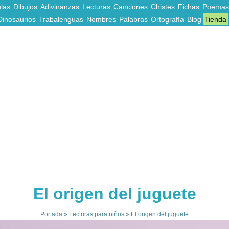
las
Dibujos
Adivinanzas
Lecturas
Canciones
Chistes
Fichas
Poemas
Dinosaurios
Trabalenguas
Nombres
Palabras
Ortografía
Blog
Tienda
El origen del juguete
Portada
»
Lecturas para niños
»
El origen del juguete