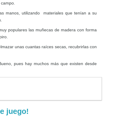
l campo.
ias manos, utilizando materiales que tenían a su
s.
n muy populares las muñecas de madera con forma
piro.
lmazar unas cuantas raíces secas, recubrirlas con
? Bueno, pues hay muchos más que existen desde
e juego!