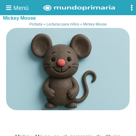
Menú
Mickey Mouse
Portada
»
Lecturas para niños
»
Mickey Mouse