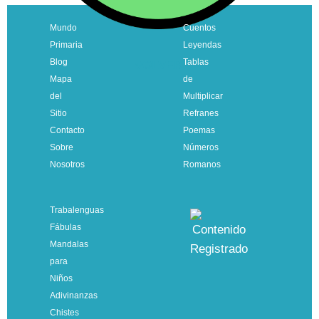
Mundo
Cuentos
Primaria
Leyendas
Blog
Tablas
VOLVER
Mapa
de
del
Multiplicar
Sitio
Refranes
Contacto
Poemas
Sobre
Números
Nosotros
Romanos
Trabalenguas
Fábulas
Mandalas
para
Niños
Adivinanzas
Chistes