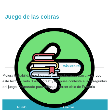
Juego de las cobras
Más lecturas
Mejora tu habilidad en la comprensión de textos narrativos. Lee
este texto titulado "Las cobras" y después contesta a las preguntas
del juego. Preparado para niños de Tercer ciclo de Primaria.
Mundo
Cuentos