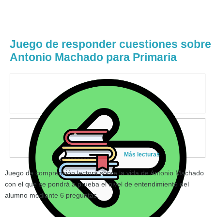
Juego de responder cuestiones sobre
Antonio Machado para Primaria
Más lecturas
Juego de comprensión lectora sobre la vida de Antonio Machado
con el que se pondrá a prueba el nivel de entendimiento del
alumno mediante 6 preguntas.