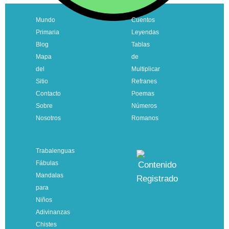
Mundo
Cuentos
Primaria
Leyendas
Blog
Tablas
VOLVER
Mapa
de
del
Multiplicar
Sitio
Refranes
Contacto
Poemas
Sobre
Números
Nosotros
Romanos
Trabalenguas
Fábulas
Mandalas
para
Niños
Adivinanzas
Chistes