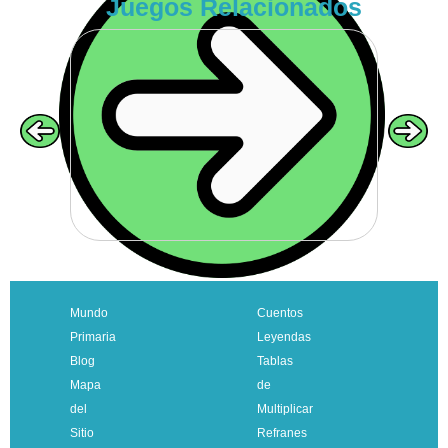
Juegos Relacionados
VOLVER
Mundo
Cuentos
Primaria
Leyendas
Blog
Tablas
Mapa
de
del
Multiplicar
Sitio
Refranes