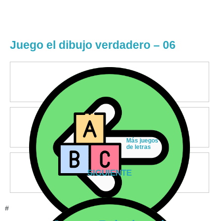
Juego el dibujo verdadero – 06
Más juegos
de letras
SIGUIENTE
#