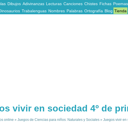
las
Dibujos
Adivinanzas
Lecturas
Canciones
Chistes
Fichas
Poemas
Dinosaurios
Trabalenguas
Nombres
Palabras
Ortografía
Blog
Tienda
s vivir en sociedad 4º de pr
os online
»
Juegos de Ciencias para niños: Naturales y Sociales
»
Juegos vivir en