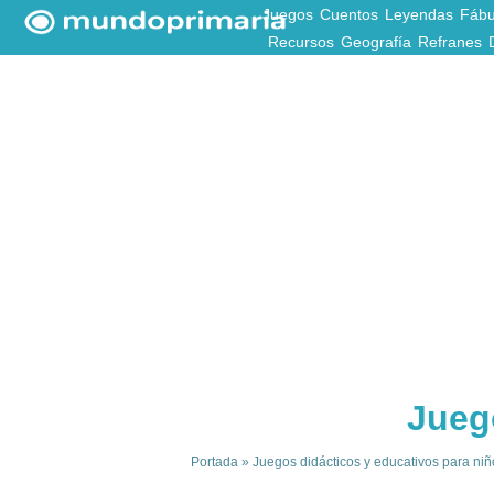
Juegos
Cuentos
Leyendas
Fábu
Recursos
Geografía
Refranes
Juego
Portada
»
Juegos didácticos y educativos para niñ