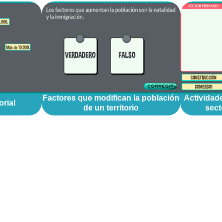
Factores que modifican la población
Actividad
orial
de un territorio
sect