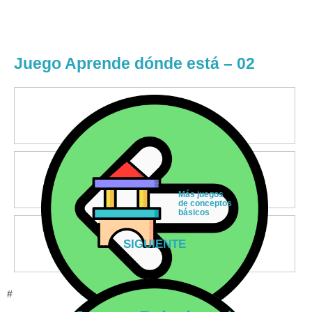
Juego Aprende dónde está – 02
Más juegos
de conceptos
básicos
SIGUIENTE
#