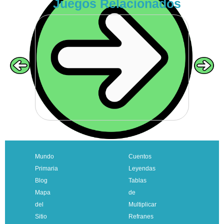
Juegos Relacionados
VOLVER
Mundo
Cuentos
Primaria
Leyendas
Blog
Tablas
Mapa
de
del
Multiplicar
Sitio
Refranes