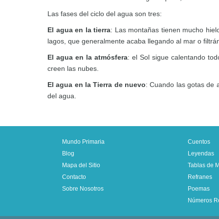
Las fases del ciclo del agua son tres:
El agua en la tierra
: Las montañas tienen mucho hielo 
lagos, que generalmente acaba llegando al mar o filtránd
El agua en la atmósfera
: el Sol sigue calentando to
creen las nubes.
El agua en la Tierra de nuevo
: Cuando las gotas de 
del agua.
Mundo Primaria
Cuentos
Blog
Leyendas
Mapa del Sitio
Tablas de Mu
Contacto
Refranes
Sobre Nosotros
Poemas
Números R