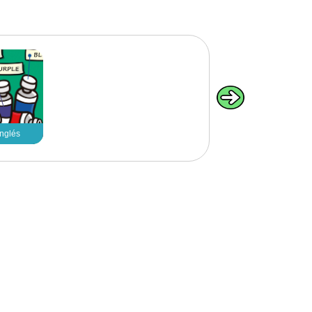
:
inglés