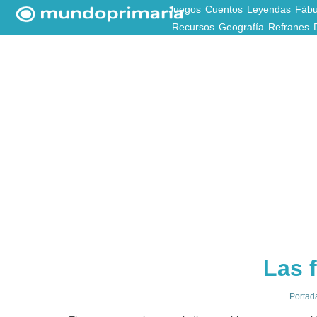
Juegos
Cuentos
Leyendas
Fábu
Recursos
Geografía
Refranes
Las 
Portad