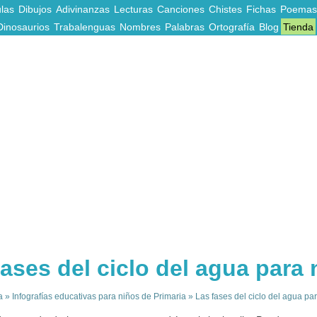
las
Dibujos
Adivinanzas
Lecturas
Canciones
Chistes
Fichas
Poemas
Dinosaurios
Trabalenguas
Nombres
Palabras
Ortografía
Blog
Tienda
fases del ciclo del agua para 
a
»
Infografías educativas para niños de Primaria
»
Las fases del ciclo del agua pa