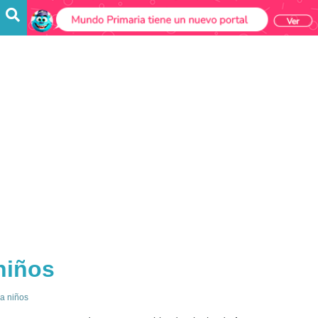
niños
ra niños