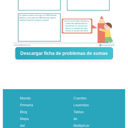
Descargar ficha de problemas de sumas
Mundo
Cuentos
Primaria
Leyendas
Blog
Tablas
Mapa
de
del
Multiplicar