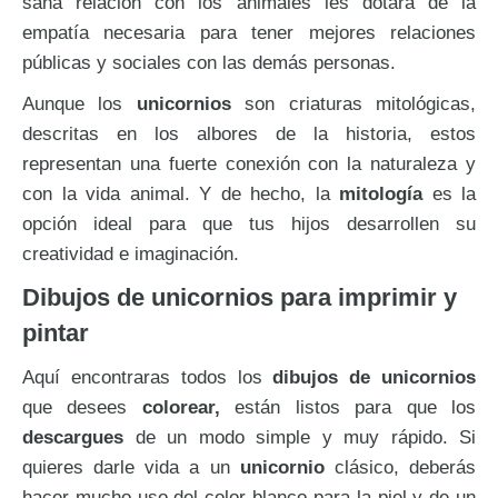
sana relación con los animales les dotará de la
empatía necesaria para tener mejores relaciones
públicas y sociales con las demás personas.
Aunque los
unicornios
son criaturas mitológicas,
descritas en los albores de la historia, estos
representan una fuerte conexión con la naturaleza y
con la vida animal. Y de hecho, la
mitología
es la
opción ideal para que tus hijos desarrollen su
creatividad e imaginación.
Dibujos de unicornios para imprimir y
pintar
Aquí encontraras todos los
dibujos de unicornios
que desees
colorear,
están listos para que los
descargues
de un modo simple y muy rápido. Si
quieres darle vida a un
unicornio
clásico, deberás
hacer mucho uso del color blanco para la piel y de un