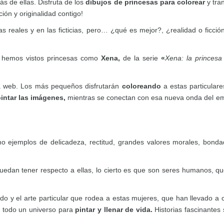
ás de ellas. Disfruta de los
dibujos de princesas para colorear
y tra
ión y originalidad contigo!
ias reales y en las ficticias, pero… ¿qué es mejor?, ¿realidad o fic
es hemos vistos princesas como
Xena,
de la serie
«
Xena: la princesa
 web. Los más pequeños disfrutarán
coloreando
a estas particulare
intar las imágenes,
mientras se conectan con esa nueva onda del e
mo ejemplos de delicadeza, rectitud, grandes valores morales, bonda
uedan tener respecto a ellas, lo cierto es que son seres humanos, q
do y el arte particular que rodea a estas mujeres, que han llevado a c
…
todo un universo para
pintar y llenar de vida.
Historias fascinantes 