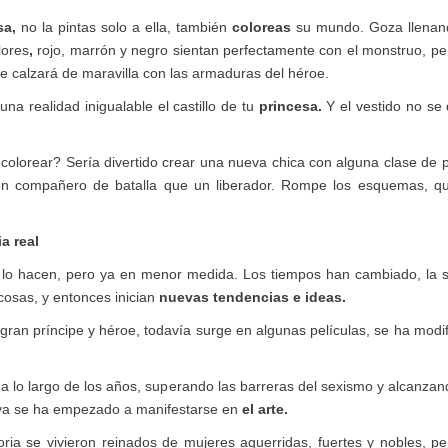
sa,
no la pintas solo a ella, también
coloreas
su mundo. Goza llenand
lores
,
rojo, marrón y negro sientan perfectamente con el monstruo, per
ue calzará de maravilla con las armaduras del héroe.
na realidad inigualable el castillo de tu
princesa.
Y el vestido no se
olorear? Sería divertido crear una nueva chica con alguna clase de p
 un compañero de batalla que un liberador. Rompe los esquemas, q
a real
lo hacen, pero ya en menor medida. Los tiempos han cambiado, la s
cosas, y entonces inician
nuevas tendencias e ideas.
l gran príncipe y héroe, todavía surge en algunas películas, se ha m
 lo largo de los años, superando las barreras del sexismo y alcanzand
e ya se ha empezado a manifestarse en
el arte.
istoria se vivieron reinados de mujeres aguerridas, fuertes y nobles