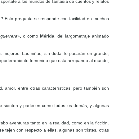
nspórtate a los mundos de fantasía de cuentos y relatos
ción? Esta pregunta se responde con facilidad en muchos
 guerrera
»,
o como
Mérida,
del largometraje animado
s mujeres. Las niñas, sin duda, lo pasarán en grande,
mpoderamiento femenino que está arropando al mundo,
d, amor, entre otras características, pero también son
ue sienten y padecen como todos los demás, y algunas
abo aventuras tanto en la realidad, como en la ficción.
se tejen con respecto a ellas, algunas son tristes, otras