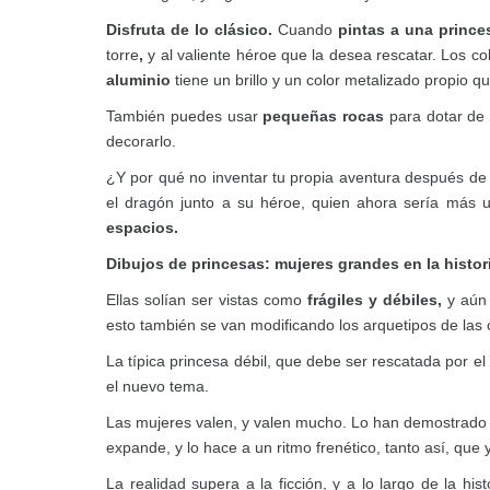
Disfruta de lo clásico.
Cuando
pintas a una prince
torre
,
y al valiente héroe que la desea rescatar. Los co
aluminio
tiene un brillo y un color metalizado propio q
También puedes usar
pequeñas rocas
para dotar de u
decorarlo.
¿Y por qué no inventar tu propia aventura después de c
el dragón junto a su héroe, quien ahora sería más
espacios.
Dibujos de princesas: mujeres grandes en la histori
Ellas solían ser vistas como
frágiles y débiles,
y aún 
esto también se van modificando los arquetipos de las 
La típica princesa débil, que debe ser rescatada por e
el nuevo tema.
Las mujeres valen, y valen mucho. Lo han demostrado a
expande, y lo hace a un ritmo frenético, tanto así, qu
La realidad supera a la ficción, y a lo largo de la h