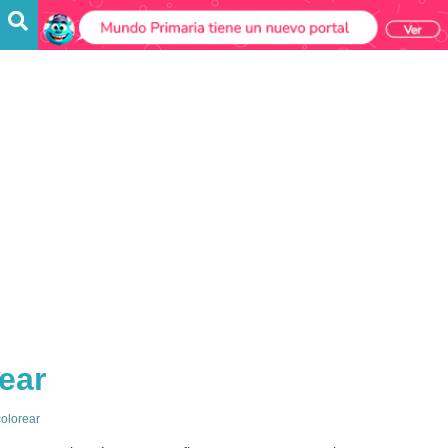
ear
colorear