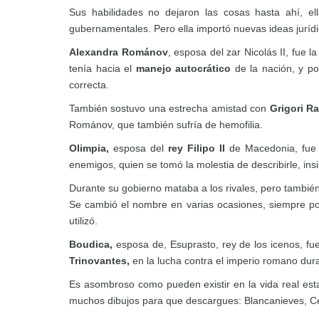
Sus habilidades no dejaron las cosas hasta ahí, el
gubernamentales. Pero ella importó nuevas ideas jurídic
Alexandra Románov
, esposa del zar Nicolás II, fue l
tenía hacia el
manejo autocrático
de la nación, y po
correcta.
También sostuvo una estrecha amistad con
Grigori Ra
Románov, que también sufría de hemofilia.
Olimpia,
esposa del
rey Filipo II
de Macedonia, fue
enemigos, quien se tomó la molestia de describirle, in
Durante su gobierno mataba a los rivales, pero tambié
Se cambió el nombre en varias ocasiones, siempre por
utilizó.
Boudica,
esposa de, Esuprasto, rey de los icenos, fue 
Trinovantes,
en la lucha contra el imperio romano du
Es asombroso como pueden existir en la vida real esta
muchos dibujos para que descargues: Blancanieves, Cen