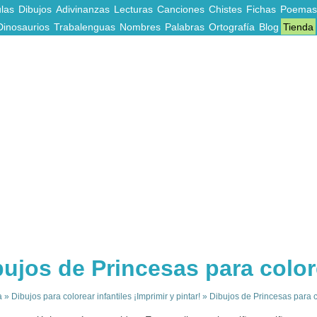
las
Dibujos
Adivinanzas
Lecturas
Canciones
Chistes
Fichas
Poemas
Dinosaurios
Trabalenguas
Nombres
Palabras
Ortografía
Blog
Tienda
bujos de Princesas para color
a
»
Dibujos para colorear infantiles ¡Imprimir y pintar!
»
Dibujos de Princesas para 