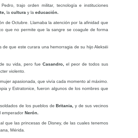
edro, trajo orden militar, tecnología e instituciones
te,
la
cultura
y la
educación.
ón de Octubre. Llamaba la atención por la afinidad que
ico que no permite que la sangre se coagule de forma
és de que este curara una hemorragia de su hijo Alekséi
de su vida, pero fue
Casandro,
el peor de todos sus
ter violento.
na mujer apasionada, que vivía cada momento al máximo.
mpia y Estratonice, fueron algunos de los nombres que
os soldados de los pueblos de
Britania,
y de sus vecinos
el emperador
Nerón.
ual que las princesas de Disney, de las cuales tenemos
iana, Mérida.