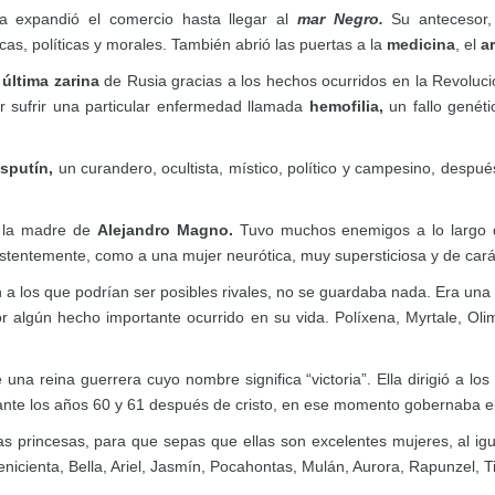
la expandió el comercio hasta llegar al
mar Negro.
Su antecesor, P
as, políticas y morales. También abrió las puertas a la
medicina
, el
ar
a
última zarina
de Rusia gracias a los hechos ocurridos en la Revoluci
r sufrir una particular enfermedad llamada
hemofilia,
un fallo genét
sputín,
un curandero, ocultista, místico, político y campesino, despu
 la madre de
Alejandro Magno.
Tuvo muchos enemigos a lo largo 
sistentemente, como a una mujer neurótica, muy supersticiosa y de carác
n a los que podrían ser posibles rivales, no se guardaba nada. Era u
 algún hecho importante ocurrido en su vida. Políxena, Myrtale, Oli
una reina guerrera cuyo nombre significa “victoria”. Ella dirigió a l
rante los años 60 y 61 después de cristo, en ese momento gobernaba 
s princesas, para que sepas que ellas son excelentes mujeres, al ig
icienta, Bella, Ariel, Jasmín, Pocahontas, Mulán, Aurora, Rapunzel, T