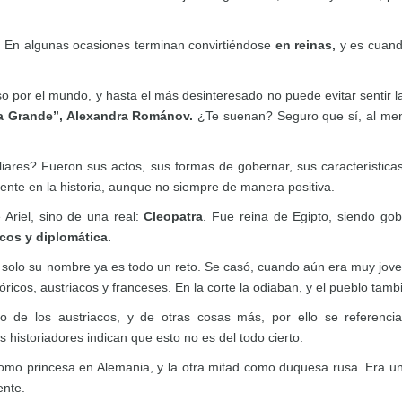
. En algunas ocasiones terminan convirtiéndose
en reinas,
y es cuand
por el mundo, y hasta el más desinteresado no puede evitar sentir la 
“la Grande”, Alexandra Románov.
¿Te suenan? Seguro que sí, al men
ares? Fueron sus actos, sus formas de gobernar, sus característica
te en la historia, aunque no siempre de manera positiva.
 Ariel, sino de una real:
Cleopatra
. Fue reina de Egipto, siendo gob
icos y diplomática.
:
solo su nombre ya es todo un reto. Se casó, cuando aún era muy joven
tóricos, austriacos y franceses. En la corte la odiaban, y el pueblo tamb
o de los austriacos, y de otras cosas más, por ello se referencia
historiadores indican que esto no es del todo cierto.
 como princesa en Alemania, y la otra mitad como duquesa rusa. Era 
ente.