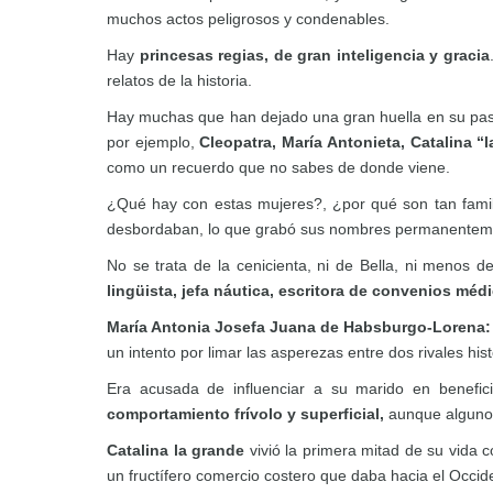
muchos actos peligrosos y condenables.
Hay
princesas regias, de gran inteligencia y gracia
relatos de la historia.
Hay muchas que han dejado una gran huella en su paso 
por ejemplo,
Cleopatra, María Antonieta, Catalina 
como un recuerdo que no sabes de donde viene.
¿Qué hay con estas mujeres?, ¿por qué son tan famili
desbordaban, lo que grabó sus nombres permanentemen
No se trata de la cenicienta, ni de Bella, ni menos de
lingüista, jefa náutica, escritora de convenios méd
María Antonia Josefa Juana de Habsburgo-Lorena
un intento por limar las asperezas entre dos rivales his
Era acusada de influenciar a su marido en benefici
comportamiento frívolo y superficial,
aunque algunos 
Catalina la grande
vivió la primera mitad de su vida
un fructífero comercio costero que daba hacia el Occid