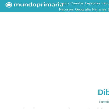
Juegos
Cuentos
Leyendas
Fábu
Recursos
Geografía
Refranes
Di
Portad