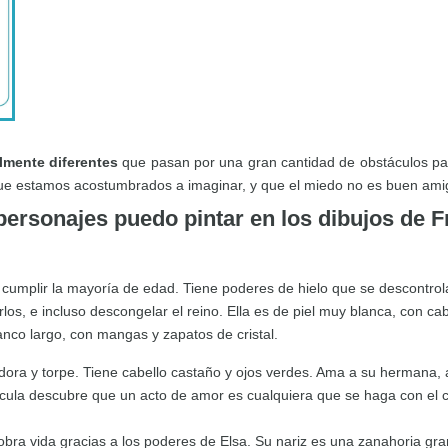
lmente diferentes
que pasan por una gran cantidad de obstáculos p
ue estamos acostumbrados a imaginar, y que el miedo no es buen ami
ersonajes puedo pintar en los dibujos de 
 cumplir la mayoría de edad. Tiene poderes de hielo que se descontrola
s, e incluso descongelar el reino. Ella es de piel muy blanca, con ca
anco largo, con mangas y zapatos de cristal.
ora y torpe. Tiene cabello castaño y ojos verdes. Ama a su hermana,
elícula descubre que un acto de amor es cualquiera que se haga con el c
ra vida gracias a los poderes de Elsa. Su nariz es una zanahoria gra