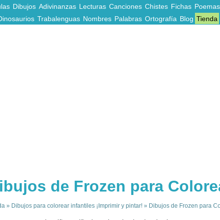
las
Dibujos
Adivinanzas
Lecturas
Canciones
Chistes
Fichas
Poemas
Dinosaurios
Trabalenguas
Nombres
Palabras
Ortografía
Blog
Tienda
ibujos de Frozen para Colore
da
»
Dibujos para colorear infantiles ¡Imprimir y pintar!
»
Dibujos de Frozen para Co