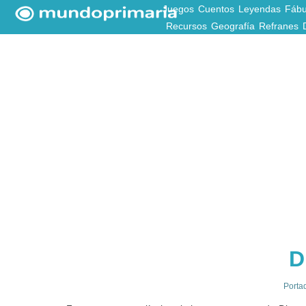
Juegos
Cuentos
Leyendas
Fábu
Recursos
Geografía
Refranes
D
Porta