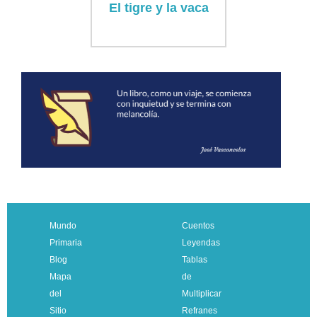
El tigre y la vaca
Mundo
Cuentos
Primaria
Leyendas
Blog
Tablas
Mapa
de
del
Multiplicar
Sitio
Refranes