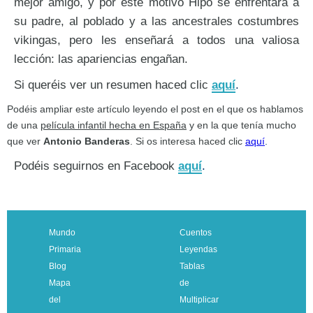
mejor amigo, y por este motivo Hipo se enfrentará a
su padre, al poblado y a las ancestrales costumbres
vikingas, pero les enseñará a todos una valiosa
lección: las apariencias engañan.
Si queréis ver un resumen haced clic
aquí
.
Podéis ampliar este artículo leyendo el post en el que os hablamos
de una
película infantil hecha en España
y en la que tenía mucho
que ver
Antonio Banderas
. Si os interesa haced clic
aquí
.
Podéis seguirnos en Facebook
aquí
.
Mundo
Cuentos
Primaria
Leyendas
Blog
Tablas
Mapa
de
del
Multiplicar