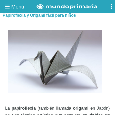
Menú
Papiroflexia y Origami fácil para niños
La
papiroflexia
(también llamada
origami
en Japón)
es una técnica artística que consiste en
doblar un