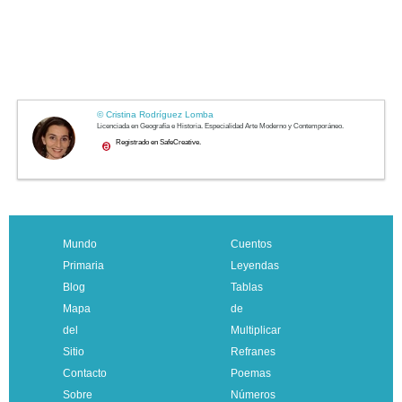
Mundo
Cuentos
Primaria
Leyendas
Blog
Tablas
Mapa
de
del
Multiplicar
Sitio
Refranes
Contacto
Poemas
Sobre
Números