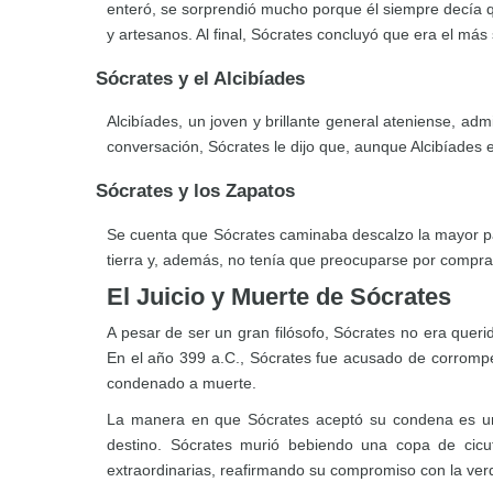
enteró, se sorprendió mucho porque él siempre decía qu
y artesanos. Al final, Sócrates concluyó que era el más
Sócrates y el Alcibíades
Alcibíades, un joven y brillante general ateniense, a
conversación, Sócrates le dijo que, aunque Alcibíades er
Sócrates y los Zapatos
Se cuenta que Sócrates caminaba descalzo la mayor pa
tierra y, además, no tenía que preocuparse por compr
El Juicio y Muerte de Sócrates
A pesar de ser un gran filósofo, Sócrates no era que
En el año 399 a.C., Sócrates fue acusado de corromper 
condenado a muerte.
La manera en que Sócrates aceptó su condena es una 
destino. Sócrates murió bebiendo una copa de cicu
extraordinarias, reafirmando su compromiso con la verda