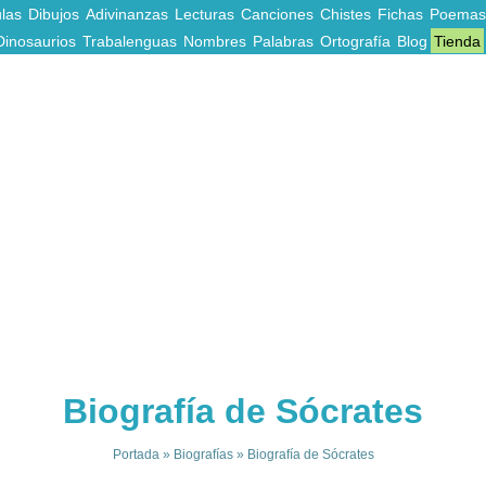
las
Dibujos
Adivinanzas
Lecturas
Canciones
Chistes
Fichas
Poemas
Dinosaurios
Trabalenguas
Nombres
Palabras
Ortografía
Blog
Tienda
Biografía de Sócrates
Portada
»
Biografías
»
Biografía de Sócrates