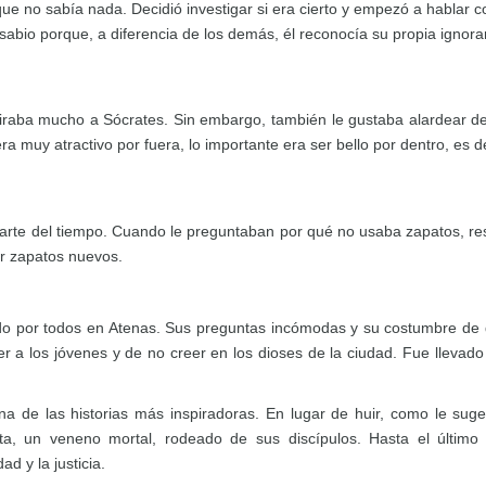
e no sabía nada. Decidió investigar si era cierto y empezó a hablar c
 sabio porque, a diferencia de los demás, él reconocía su propia ignora
dmiraba mucho a Sócrates. Sin embargo, también le gustaba alardear de
a muy atractivo por fuera, lo importante era ser bello por dentro, es de
rte del tiempo. Cuando le preguntaban por qué no usaba zapatos, resp
ar zapatos nuevos.
rido por todos en Atenas. Sus preguntas incómodas y su costumbre de 
a los jóvenes y de no creer en los dioses de la ciudad. Fue llevado 
de las historias más inspiradoras. En lugar de huir, como le suge
ta, un veneno mortal, rodeado de sus discípulos. Hasta el últim
d y la justicia.