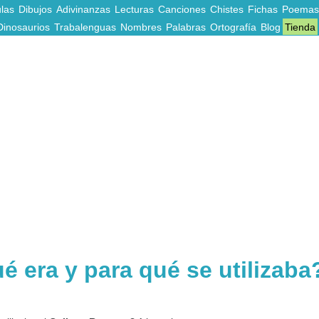
las
Dibujos
Adivinanzas
Lecturas
Canciones
Chistes
Fichas
Poemas
Dinosaurios
Trabalenguas
Nombres
Palabras
Ortografía
Blog
Tienda
é era y para qué se utilizaba