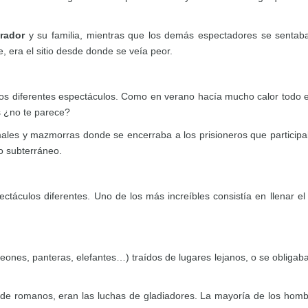
rador
y su familia, mientras que los demás espectadores se sentaba
, era el sitio desde donde se veía peor.
 los diferentes espectáculos. Como en verano hacía mucho calor todo e
s ¿no te parece?
males y mazmorras donde se encerraba a los prisioneros que particip
to subterráneo.
táculos diferentes. Uno de los más increíbles consistía en llenar e
ones, panteras, elefantes…) traídos de lugares lejanos, o se obligaba
lis de romanos, eran las luchas de gladiadores. La mayoría de los hom