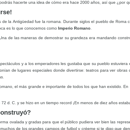
ón podrás hacerte una idea de cómo era hace 2000 años, así que ¿por 
rse!
 de la Antigüedad fue la romana. Durante siglos el pueblo de Roma c
 época es lo que conocemos como
Imperio Romano
.
 Una de las maneras de demostrar su grandeza era mandando construi
pectáculos y a los emperadores les gustaba que su pueblo estuviera 
onían de lugares especiales donde divertirse: teatros para ver obras 
as.
omano, el más grande e importante de todos los que han existido. En r
 72 d. C. y se hizo en un tiempo record ¡En menos de diez años estab
construyó?
orma ovalada y gradas para que el público pudiera ver bien las repres
uchos de los grandes campos de futbol y créeme si te digo que dentr