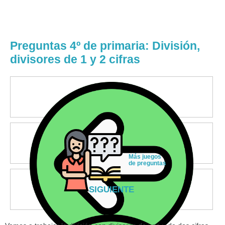
Preguntas 4º de primaria: División,
divisores de 1 y 2 cifras
Más juegos
de preguntas
SIGUIENTE