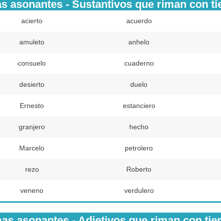
s asonantes - Sustantivos que riman con t
acierto
acuerdo
amuleto
anhelo
consuelo
cuaderno
desierto
duelo
Ernesto
estanciero
granjero
hecho
Marcelo
petrolero
rezo
Roberto
veneno
verdulero
as asonantes - Adjetivos que riman con ti