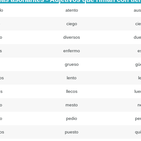
lo
atento
aus
o
ciego
ci
o
diversos
du
s
enfermo
e
grueso
gü
os
lento
l
os
llecos
lu
o
mesto
n
o
pedio
pe
os
puesto
qu