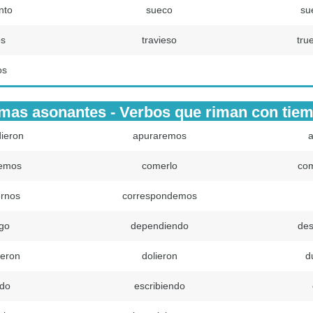
nto
sueco
su
os
travieso
tru
os
mas asonantes - Verbos que riman con tie
ieron
apuraremos
a
emos
comerlo
co
rnos
correspondemos
go
dependiendo
des
ieron
dolieron
d
do
escribiendo