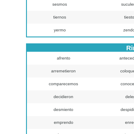
sesmos
sucule
tiernos
tiest
yermo
zend
Ri
afrento
anteced
arremetieron
coloqu
comparecemos
conoce
decidieron
dele
desmiento
despid
emprendo
enre