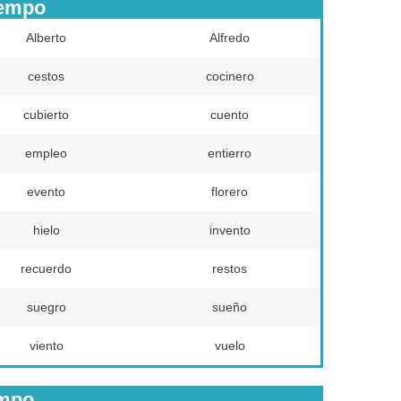
iempo
Alberto
Alfredo
cestos
cocinero
cubierto
cuento
empleo
entierro
evento
florero
hielo
invento
recuerdo
restos
suegro
sueño
viento
vuelo
empo