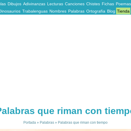
las
Dibujos
Adivinanzas
Lecturas
Canciones
Chistes
Fichas
Poemas
Dinosaurios
Trabalenguas
Nombres
Palabras
Ortografía
Blog
Tienda
Palabras que riman con tiemp
Portada
»
Palabras
»
Palabras que riman con tiempo