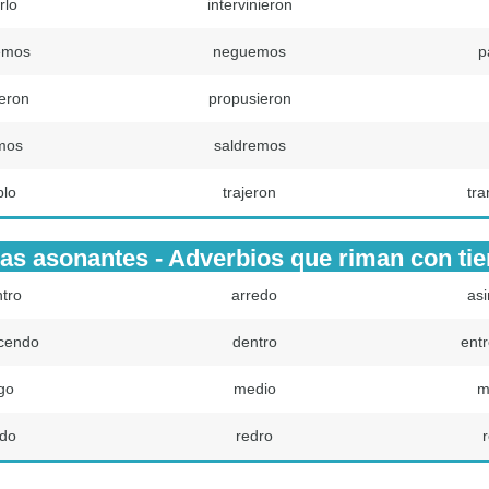
rlo
intervinieron
emos
neguemos
p
eron
propusieron
mos
saldremos
blo
trajeron
tra
as asonantes - Adverbios que riman con ti
tro
arredo
as
cendo
dentro
ent
go
medio
m
do
redro