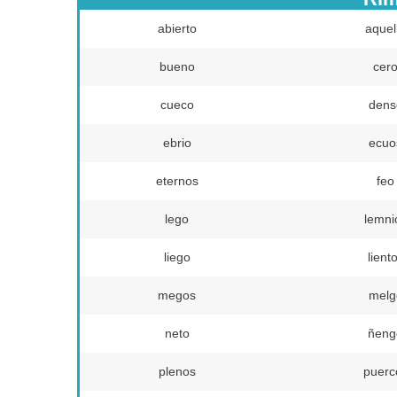
abierto
aquel
bueno
cer
cueco
dens
ebrio
ecuo
eternos
feo
lego
lemni
liego
lient
megos
melg
neto
ñeng
plenos
puerc