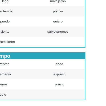
llegó
maldijeron
actemos
pienso
puedo
quiero
siento
sublevaremos
nsmitieron
empo
imismo
cedo
remedio
expreso
enos
presto
regio