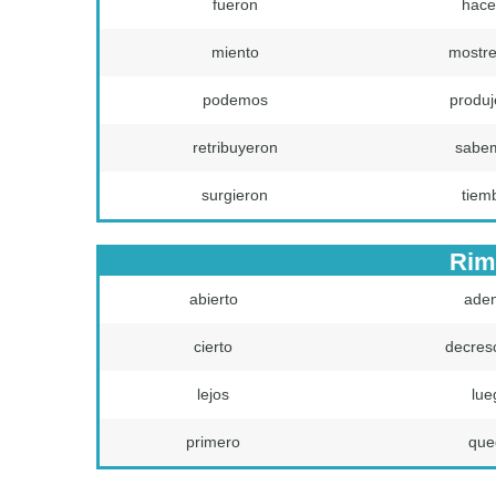
fueron
hace
miento
mostr
podemos
produj
retribuyeron
sabe
surgieron
tiem
Rim
abierto
aden
cierto
decres
lejos
lue
primero
que