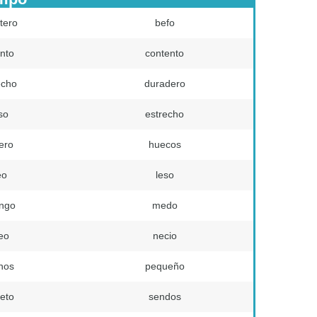
tero
befo
ento
contento
echo
duradero
so
estrecho
ero
huecos
eo
leso
engo
medo
eo
necio
nos
pequeño
ieto
sendos