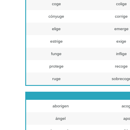
coge
colige
cónyuge
corrige
elige
emerge
estrige
exige
funge
inflige
protege
recoge
ruge
sobrecog
aborigen
aco
ángel
ap