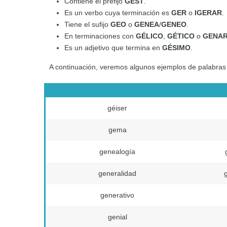
Contiene el prefijo
GEST
.
Es un verbo cuya terminación es
GER
o
IGERAR
.
Tiene el sufijo
GEO
o
GENEA
/
GENEO
.
En terminaciones con
GÉLICO
,
GÉTICO
o
GENAR
Es un adjetivo que termina en
GÉSIMO
.
A continuación, veremos algunos ejemplos de palabra
géiser
gema
genealogía
generalidad
generativo
genial