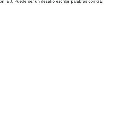
con la J. Puede ser un desafío escribir palabras con
GE
,