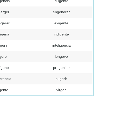
igencia
diligente
erger
engendrar
agerar
exigente
dígena
indigente
gerir
inteligencia
igero
longevo
ígeno
progenitor
erencia
sugerir
gente
virgen