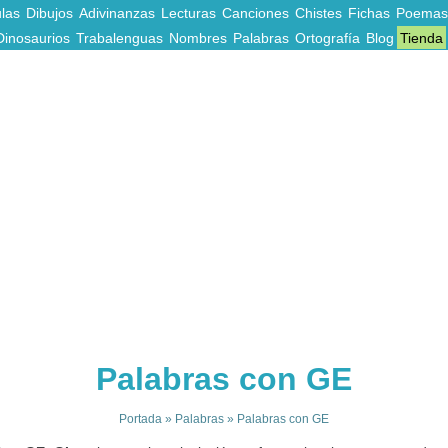
las
Dibujos
Adivinanzas
Lecturas
Canciones
Chistes
Fichas
Poemas
Dinosaurios
Trabalenguas
Nombres
Palabras
Ortografía
Blog
Tienda
Palabras con GE
Portada
»
Palabras
»
Palabras con GE