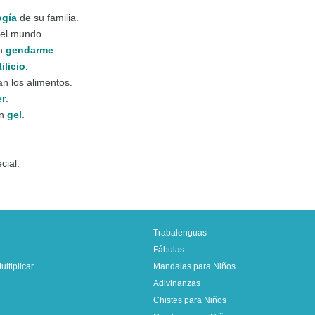
ogía
de su familia.
 el mundo.
un
gendarme
.
ilicio
.
an los alimentos.
er
.
en
gel
.
cial.
Trabalenguas
Fábulas
ltiplicar
Mandalas para Niños
Adivinanzas
Chistes para Niños