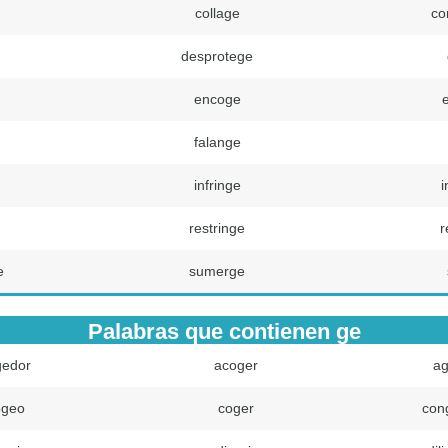
collage
co
desprotege
encoge
falange
infringe
i
restringe
r
e
sumerge
Palabras que contienen ge
gedor
acoger
a
ogeo
coger
con