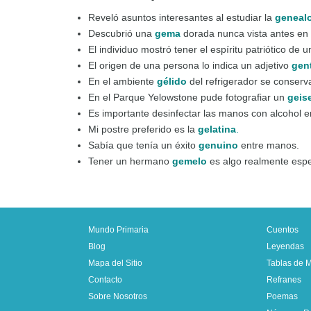
Reveló asuntos interesantes al estudiar la
geneal
Descubrió una
gema
dorada nunca vista antes en
El individuo mostró tener el espíritu patriótico de 
El origen de una persona lo indica un adjetivo
gent
En el ambiente
gélido
del refrigerador se conserv
En el Parque Yelowstone pude fotografiar un
geis
Es importante desinfectar las manos con alcohol 
Mi postre preferido es la
gelatina
.
Sabía que tenía un éxito
genuino
entre manos.
Tener un hermano
gemelo
es algo realmente espe
Mundo Primaria
Cuentos
Blog
Leyendas
Mapa del Sitio
Tablas de Mu
Contacto
Refranes
Sobre Nosotros
Poemas