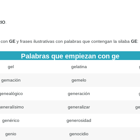
IO
.
s con
GE
y frases ilustrativas con palabras que contengan la silaba
GE
:
Palabras que empiezan con ge
gel
gelatina
gemación
gemelo
genealógico
generación
generalísimo
generalizar
ge
genérico
generosidad
genio
genocidio