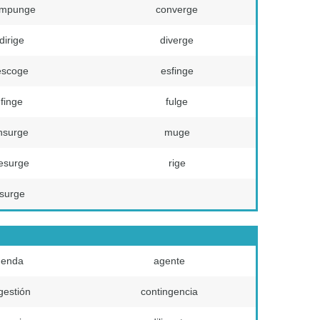
mpunge
converge
dirige
diverge
escoge
esfinge
finge
fulge
nsurge
muge
esurge
rige
surge
genda
agente
gestión
contingencia