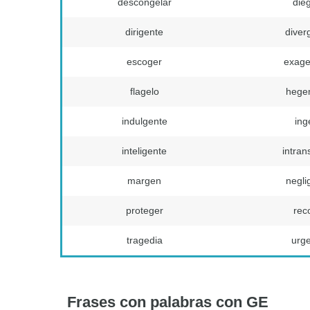
descongelar
dié
dirigente
diver
escoger
exage
flagelo
hege
indulgente
ing
inteligente
intran
margen
negli
proteger
rec
tragedia
urg
Frases con palabras con GE