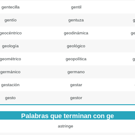
gentecilla
gentil
gentío
gentuza
g
geocéntrico
geodinámica
ge
geología
geológico
geométrico
geopolítica
g
germánico
germano
gestación
gestar
gesto
gestor
Palabras que terminan con ge
astringe