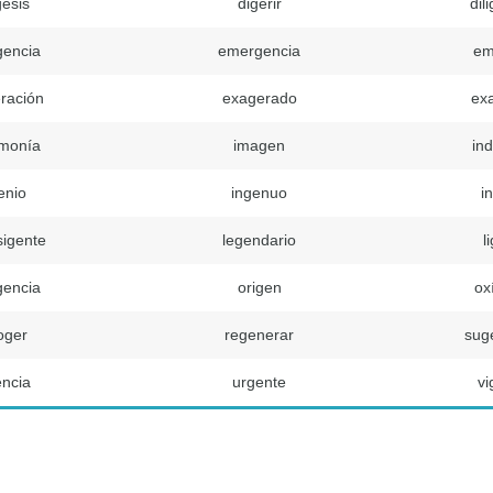
gesis
digerir
dil
gencia
emergencia
em
ración
exagerado
ex
monía
imagen
in
enio
ingenuo
in
sigente
legendario
l
gencia
origen
ox
oger
regenerar
sug
encia
urgente
vi