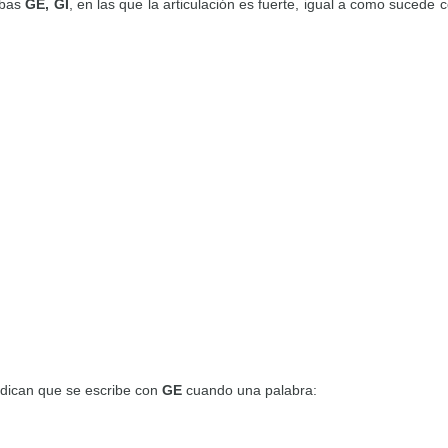
abas
GE, GI
, en las que la articulación es fuerte, igual a como sucede 
ndican que se escribe con
GE
cuando una palabra: