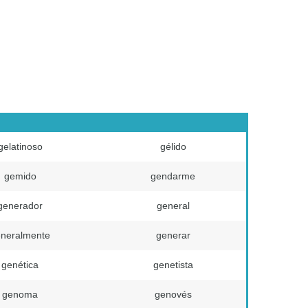
gelatinoso
gélido
gemido
gendarme
generador
general
neralmente
generar
genética
genetista
genoma
genovés