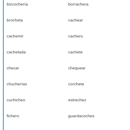
bizcochería
borrachera
brocheta
cachear
cachemir
cachero
cachetada
cachete
checar
chequear
chucherías
corchete
cuchicheo
estrechez
fichero
guardacoches