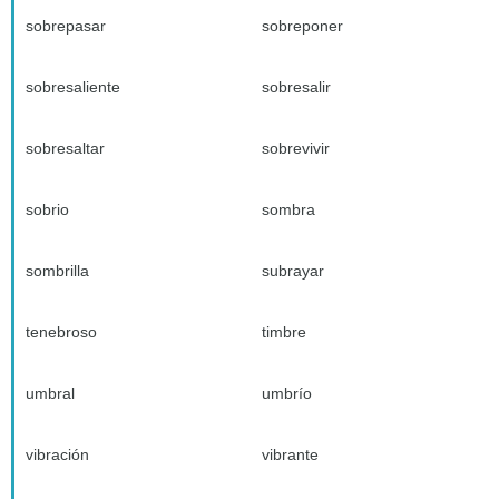
sobrepasar
sobreponer
sobresaliente
sobresalir
sobresaltar
sobrevivir
sobrio
sombra
sombrilla
subrayar
tenebroso
timbre
umbral
umbrío
vibración
vibrante