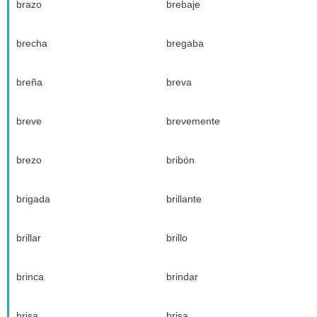
brazo
brebaje
brecha
bregaba
breña
breva
breve
brevemente
brezo
bribón
brigada
brillante
brillar
brillo
brinca
brindar
brisa
brisa