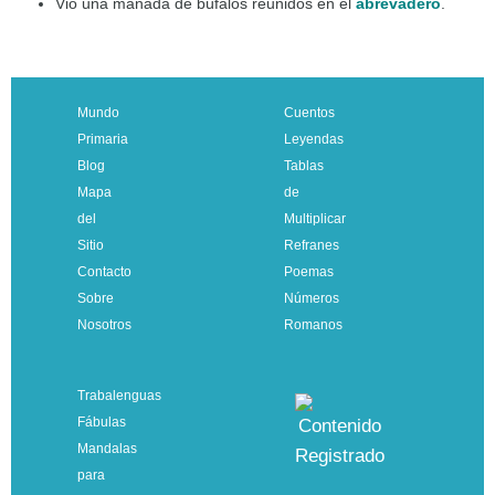
Vio una manada de búfalos reunidos en el
abrevadero
.
Mundo
Cuentos
Primaria
Leyendas
Blog
Tablas
Mapa
de
del
Multiplicar
Sitio
Refranes
Contacto
Poemas
Sobre
Números
Nosotros
Romanos
Trabalenguas
Fábulas
Mandalas
para