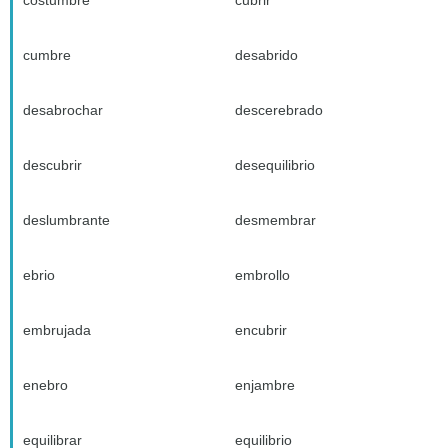
costumbre
cubrir
cumbre
desabrido
desabrochar
descerebrado
descubrir
desequilibrio
deslumbrante
desmembrar
ebrio
embrollo
embrujada
encubrir
enebro
enjambre
equilibrar
equilibrio