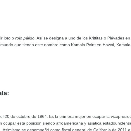
r l
oto
o
rojo pálido
. Así se designa a uno de los Krittitas o Pléyades 
l mundo que tienen este nombre como Kamala Point en Hawai, Kamala B
la:
 el 20 de octubre de 1964. Es la primera mujer en ocupar la vicepresiden
n ocupar esta posición siendo afroamericana y asiática estadouniden
1. Asimismo se desempeñó como fiscal general de California de 2011 a