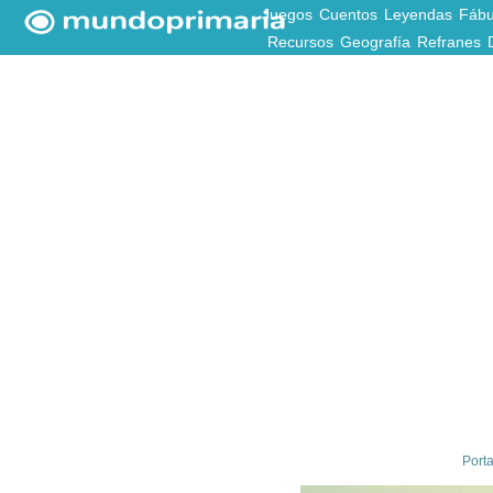
Juegos
Cuentos
Leyendas
Fábu
Recursos
Geografía
Refranes
Port