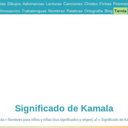
las
Dibujos
Adivinanzas
Lecturas
Canciones
Chistes
Fichas
Poemas
Dinosaurios
Trabalenguas
Nombres
Palabras
Ortografía
Blog
Tienda
Significado de Kamala
ada
»
Nombres para niños y niñas (sus significados y origen) 👶
»
Significado de K