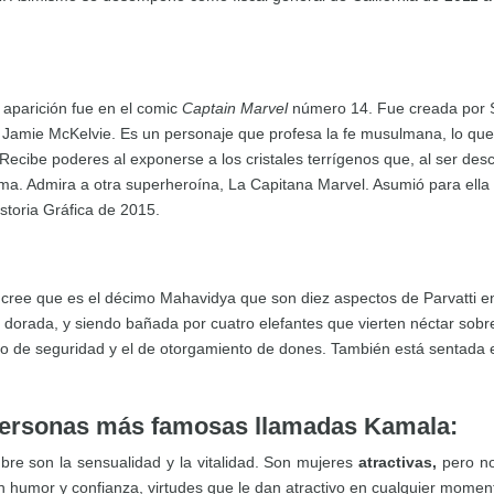
 aparición fue en el comic
Captain Marvel
número 14. Fue creada por S
y Jamie McKelvie. Es un personaje que profesa la fe musulmana, lo que 
ecibe poderes al exponerse a los cristales terrígenos que, al ser de
orma. Admira a otra superheroína, La Capitana Marvel. Asumió para ell
istoria Gráfica de 2015.
 se cree que es el décimo Mahavidya que son diez aspectos de Parvatti 
z dorada, y siendo bañada por cuatro elefantes que vierten néctar sobre
sto de seguridad y el de otorgamiento de dones. También está sentada 
 personas más famosas llamadas Kamala:
bre son la sensualidad y la vitalidad. Son mujeres
atractivas,
pero no
humor y confianza, virtudes que le dan atractivo en cualquier moment