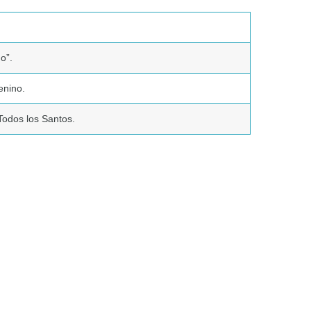
do”.
enino.
Todos los Santos.