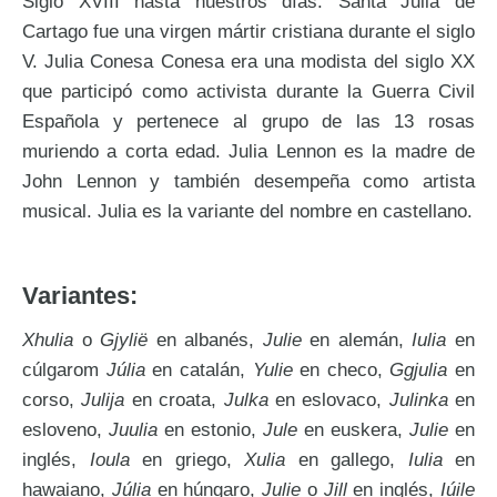
Siglo XVIII hasta nuestros días. Santa Julia de
Cartago fue una virgen mártir cristiana durante el siglo
V. Julia Conesa Conesa era una modista del siglo XX
que participó como activista durante la Guerra Civil
Española y pertenece al grupo de las 13 rosas
muriendo a corta edad. Julia Lennon es la madre de
John Lennon y también desempeña como artista
musical. Julia es la variante del nombre en castellano.
Variantes:
Xhulia
o
Gjylië
en albanés,
Julie
en alemán,
Iulia
en
cúlgarom
Júlia
en catalán,
Yulie
en checo,
Ggjulia
en
corso,
Julija
en croata,
Julka
en eslovaco,
Julinka
en
esloveno,
Juulia
en estonio,
Jule
en euskera,
Julie
en
inglés,
Ioula
en griego,
Xulia
en gallego,
Iulia
en
hawaiano,
Júlia
en húngaro,
Julie
o
Jill
en inglés,
Iúile