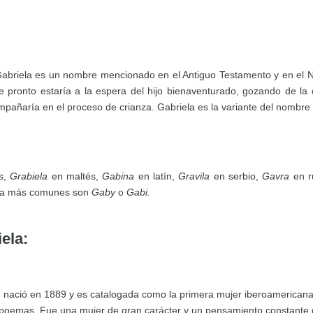
Gabriela es un nombre mencionado en el Antiguo Testamento y en el 
 pronto estaría a la espera del hijo bienaventurado, gozando de la 
mpañaría en el proceso de crianza. Gabriela es la variante del nombre 
és,
Grabiela
en maltés,
Gabina
en latín,
Gravila
en serbio,
Gavra
en 
ela más comunes son
Gaby
o
Gabi.
ela:
: nació en 1889 y es catalogada como la primera mujer iberoamericana e
e poemas. Fue una mujer de gran carácter y un pensamiento constante