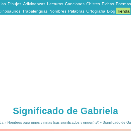
las
Dibujos
Adivinanzas
Lecturas
Canciones
Chistes
Fichas
Poemas
Dinosaurios
Trabalenguas
Nombres
Palabras
Ortografía
Blog
Tienda
Significado de Gabriela
da
»
Nombres para niños y niñas (sus significados y origen) 👶
»
Significado de Ga