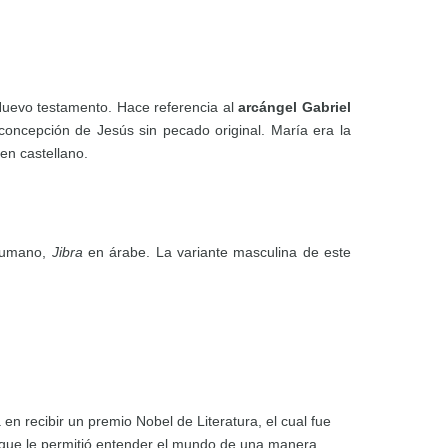
Nuevo testamento. Hace referencia al
arcángel Gabriel
concepción de Jesús sin pecado original. María era la
en castellano.
rumano,
Jibra
en árabe. La variante masculina de este
n recibir un premio Nobel de Literatura, el cual fue
 que le permitió entender el mundo de una manera