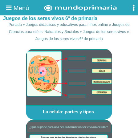
Menú
Juegos de los seres vivos 6º de primaria
Portada
»
Juegos didácticos y educativos para niños online
»
Juegos de
Ciencias para niños: Naturales y Sociales
»
Juegos de los seres vivos
»
Juegos de los seres vivos 6º de primaria
La célula: partes y tipos.