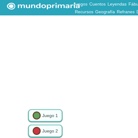
Juegos
Cuentos
Leyendas
Fábu
Recursos
Geografía
Refranes
Juego
1
Juego
2