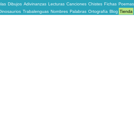
las
Dibujos
Adivinanzas
Lecturas
Canciones
Chistes
Fichas
Poemas
Dinosaurios
Trabalenguas
Nombres
Palabras
Ortografía
Blog
Tienda