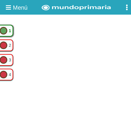
Menú
1
2
3
4