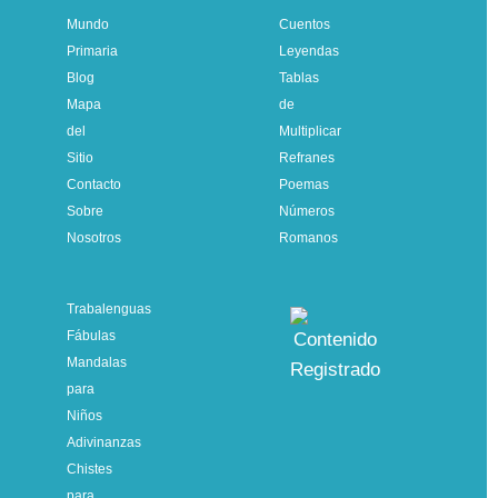
Mundo
Cuentos
Primaria
Leyendas
Blog
Tablas
Mapa
de
del
Multiplicar
Sitio
Refranes
Contacto
Poemas
Sobre
Números
Nosotros
Romanos
Trabalenguas
Fábulas
Mandalas
para
Niños
Adivinanzas
Chistes
para