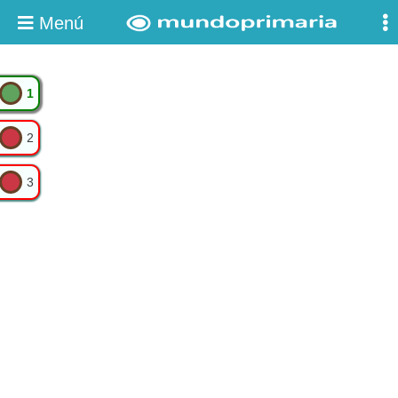
Menú
1
2
3