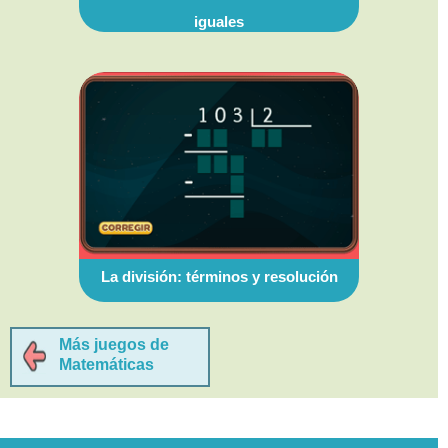
iguales
La división: términos y resolución
Más juegos de
Matemáticas