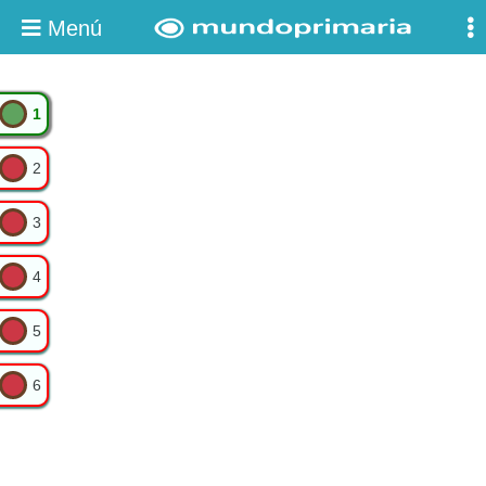
Menú
1
2
3
4
5
6