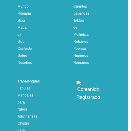
Mundo
Cuentos
Primaria
Leyendas
Blog
Tablas
Mapa
de
del
Multiplicar
Sitio
Refranes
Contacto
Poemas
Sobre
Números
Nosotros
Romanos
Trabalenguas
Fábulas
Mandalas
para
Niños
Adivinanzas
Chistes
para