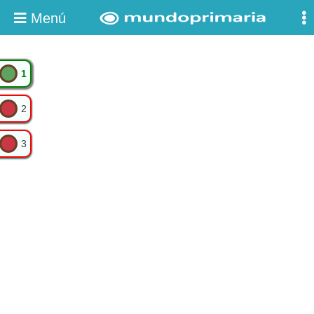
Menú
1
2
3