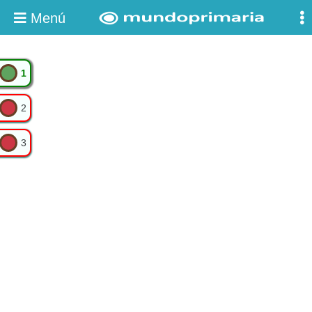
Menú
1
2
3