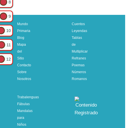
8
9
Mundo
Cuentos
10
Primaria
Leyendas
Blog
Tablas
11
Mapa
de
del
Multiplicar
Sitio
Refranes
12
Contacto
Poemas
Sobre
Números
Nosotros
Romanos
Trabalenguas
Fábulas
Mandalas
para
Niños