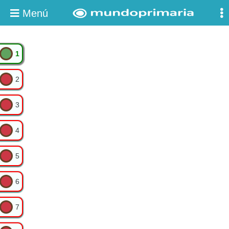
Menú
1
2
3
4
5
6
7