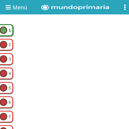
Menú
1
2
3
4
5
6
7