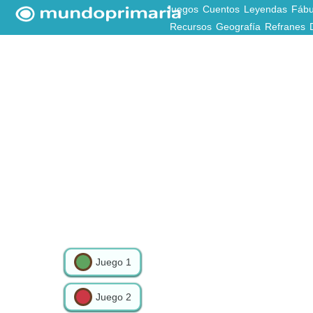
Juegos
Cuentos
Leyendas
Fábu
Recursos
Geografía
Refranes
Juego
1
Juego
2