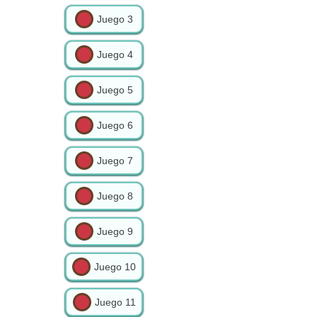
Juego
3
Juego
4
Juego
5
Juego
6
Juego
7
Juego
8
Juego
9
Juego
10
Juego
11