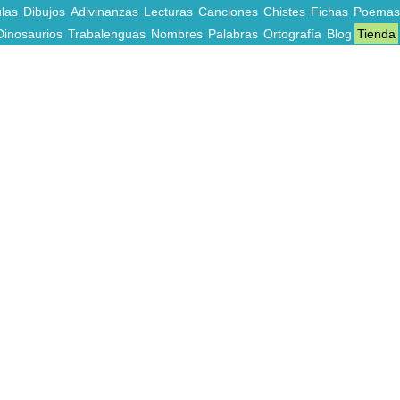
las
Dibujos
Adivinanzas
Lecturas
Canciones
Chistes
Fichas
Poemas
Dinosaurios
Trabalenguas
Nombres
Palabras
Ortografía
Blog
Tienda