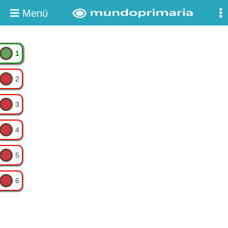
Menú
1
2
3
4
5
6