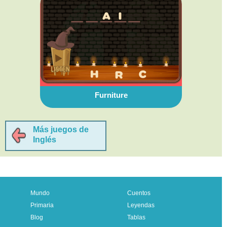
Furniture
Más juegos de
Inglés
Mundo
Cuentos
Primaria
Leyendas
Blog
Tablas