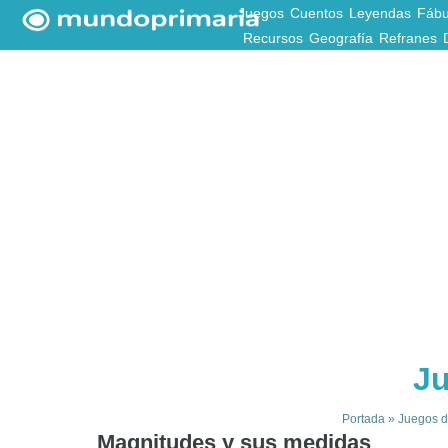
Juegos
Cuentos
Leyendas
Fábu
Recursos
Geografía
Refranes
Ju
Portada
»
Juegos di
Magnitudes y sus medidas