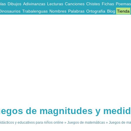
las
Dibujos
Adivinanzas
Lecturas
Canciones
Chistes
Fichas
Poemas
Dinosaurios
Trabalenguas
Nombres
Palabras
Ortografía
Blog
Tienda
egos de magnitudes y medi
dácticos y educativos para niños online
»
Juegos de matemáticas
»
Juegos de ma