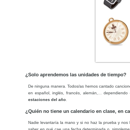
¿Solo aprendemos las unidades de tiempo?
De ninguna manera. Todos/as hemos cantado cancionc
en español, inglés, francés, alemán,… dependiend
estaciones del año
.
¿Quién no tiene un calendario en clase, en c
Nadie levantaría la mano y si no haz la prueba y no
saber en qué cae una fecha determinada o, simpleme