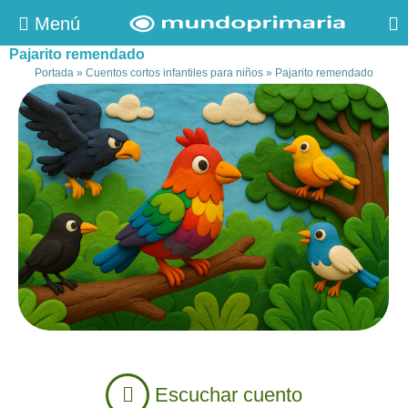
Menú
Pajarito remendado
Portada
»
Cuentos cortos infantiles para niños
»
Pajarito remendado
Escuchar cuento