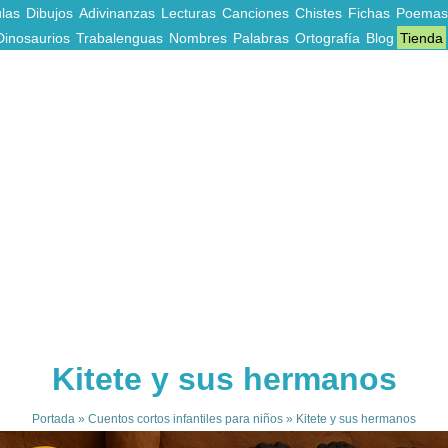
las
Dibujos
Adivinanzas
Lecturas
Canciones
Chistes
Fichas
Poemas
Dinosaurios
Trabalenguas
Nombres
Palabras
Ortografía
Blog
Tienda
Kitete y sus hermanos
Portada
»
Cuentos cortos infantiles para niños
»
Kitete y sus hermanos