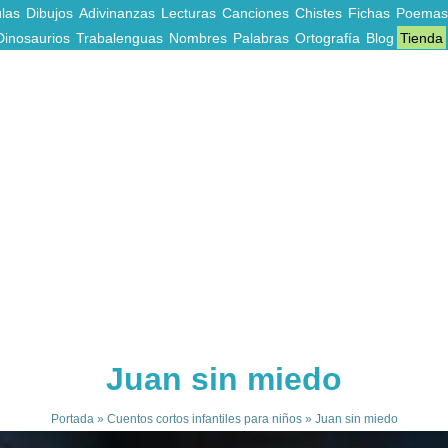
las
Dibujos
Adivinanzas
Lecturas
Canciones
Chistes
Fichas
Poemas
Dinosaurios
Trabalenguas
Nombres
Palabras
Ortografía
Blog
Tienda
Juan sin miedo
Portada
»
Cuentos cortos infantiles para niños
»
Juan sin miedo