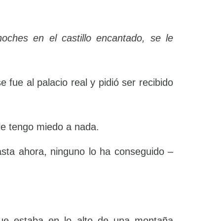
oches en el castillo encantado, se le
fue al palacio real y pidió ser recibido
 le tengo miedo a nada.
asta ahora, ninguno lo ha conseguido –
 que estaba en lo alto de una montaña