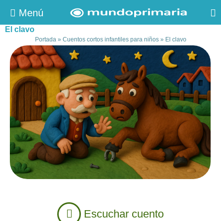
Menú
El clavo
Portada
»
Cuentos cortos infantiles para niños
»
El clavo
Escuchar cuento