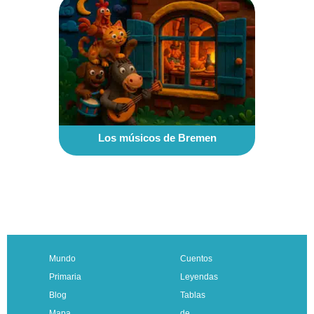
Los músicos de Bremen
Mundo
Cuentos
Primaria
Leyendas
Blog
Tablas
Mapa
de