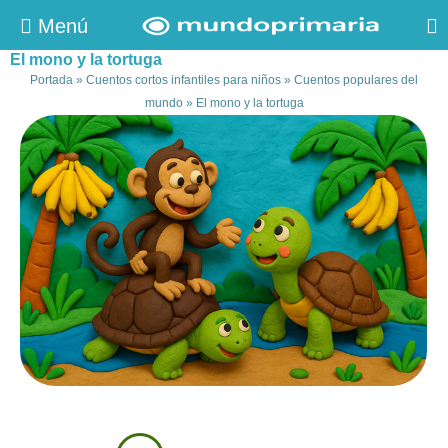
Menú
El mono y la tortuga
Portada
»
Cuentos cortos infantiles para niños
»
Cuentos populares del
mundo
»
El mono y la tortuga