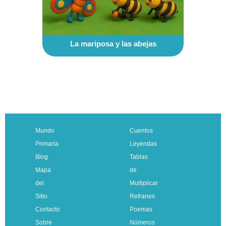
La mariposa y las abejas
Mundo
Cuentos
Primaria
Leyendas
Blog
Tablas
Mapa
de
del
Multiplicar
Sitio
Refranes
Contacto
Poemas
Sobre
Números